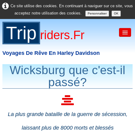
Ce site utilise des cookies. En continuant à naviguer sur ce site, vous
acceptez notre utilisation des cookies.
Personnaliser
OK
Trip
Riders.fr
Voyages De Rêve En Harley Davidson
Wicksburg que c'est-il
Accueil
passé?
France
Europe
USA
La plus grande bataille de la guerre de sécession,
Asie
laissant plus de 8000 morts et blessés
Divers