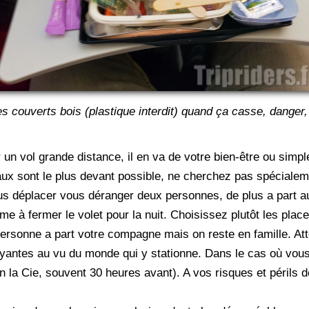
couverts bois (plastique interdit) quand ça casse, danger, r
r un vol grande distance, il en va de votre bien-être ou sim
éaux sont le plus devant possible, ne cherchez pas spécialem
s déplacer vous déranger deux personnes, de plus a part au dé
me à fermer le volet pour la nuit. Choisissez plutôt les pla
rsonne a part votre compagne mais on reste en famille. Att
bruyantes au vu du monde qui y stationne. Dans le cas où vous
on la Cie, souvent 30 heures avant). A vos risques et périls 