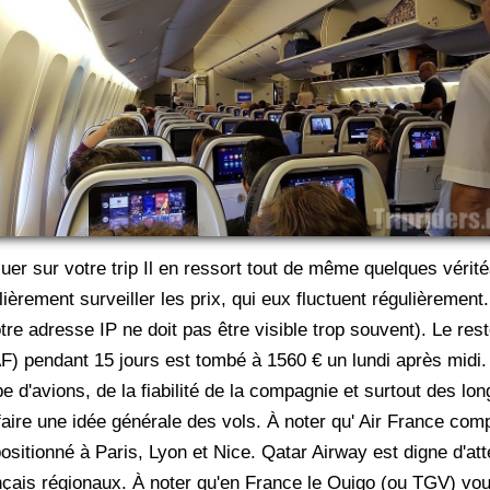
nfluer sur votre trip Il en ressort tout de même quelques vérité
ièrement surveiller les prix, qui eux fluctuent régulièrement
tre adresse IP ne doit pas être visible trop souvent). Le re
 (AF) pendant 15 jours est tombé à 1560 € un lundi après mi
 d'avions, de la fiabilité de la compagnie et surtout des lon
aire une idée générale des vols. À noter qu' Air France comp
positionné à Paris, Lyon et Nice. Qatar Airway est digne d'at
nçais régionaux. À noter qu'en France le Ouigo (ou TGV) v