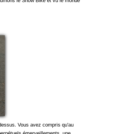
écumons le Show Bike et vu le monde
i-dessus. Vous avez compris qu'au
p perpétuels émerveillements, une