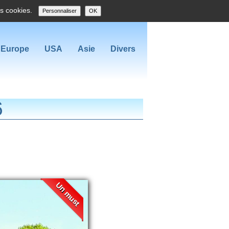
es cookies.
Personnaliser
OK
Europe
USA
Asie
Divers
6
Un must