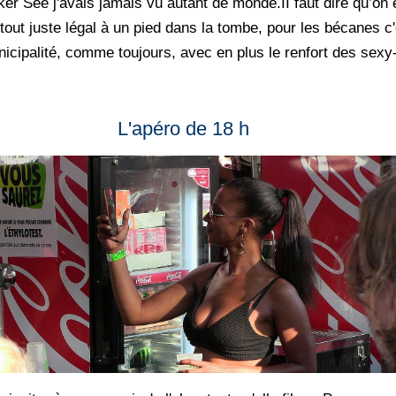
er See j'avais jamais vu autant de monde.II faut dire qu’on 
tout juste légal à un pied dans la tombe, pour les bécanes c'
unicipalité, comme toujours, avec en plus le renfort des sex
L'apéro de 18 h