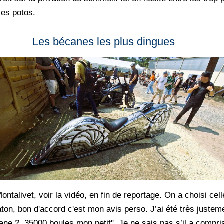
les potos.
Les bécanes les plus dingues
ntalivet, voir la vidéo, en fin de reportage. On a choisi celle
, bon d'accord c'est mon avis perso. J’ai été très justemen
ane ? 35000 boules mon petit". Je ne sais pas s’il a compri