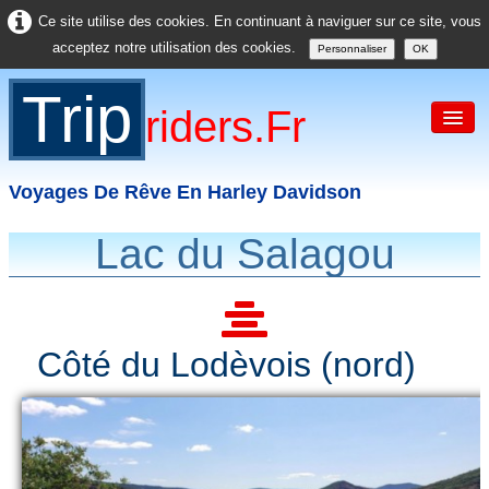
Ce site utilise des cookies. En continuant à naviguer sur ce site, vous
acceptez notre utilisation des cookies.
Personnaliser
OK
Trip
Riders.fr
Voyages De Rêve En Harley Davidson
Lac du Salagou
Accueil
France
Europe
Côté du Lodèvois (nord)
USA
Asie
Divers