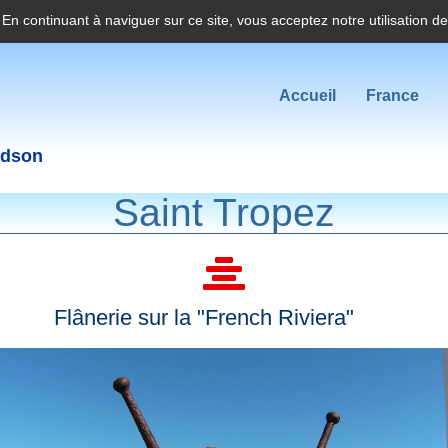
. En continuant à naviguer sur ce site, vous acceptez notre utilisation d
Accueil
France
idson
Saint Tropez
Flânerie sur la "French Riviera"