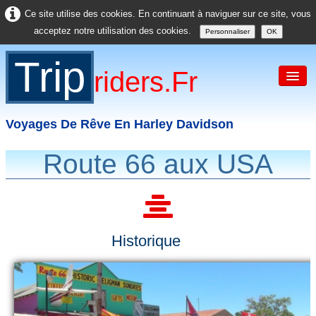
Ce site utilise des cookies. En continuant à naviguer sur ce site, vous
acceptez notre utilisation des cookies.
Personnaliser
OK
Trip
Riders.fr
Voyages De Rêve En Harley Davidson
Route 66 aux USA
Accueil
France
Europe
Historique
USA
Asie
Divers