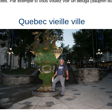
ées. Par exemple si vous voulez voir un béluga (dauphin blanc
Quebec vieille ville