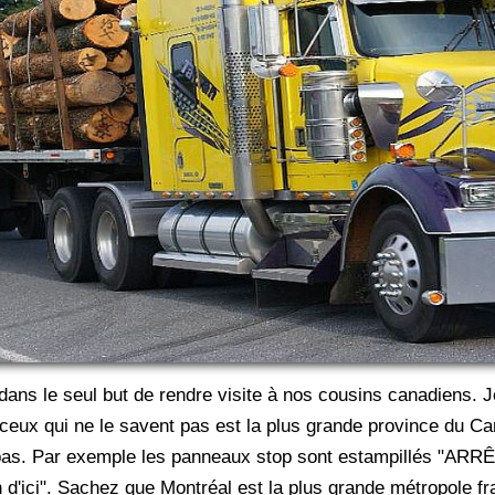
 dans le seul but de rendre visite à nos cousins canadiens. J
 ceux qui ne le savent pas est la plus grande province du 
as. Par exemple les panneaux stop sont estampillés "ARRÊT
 d'ici". Sachez que Montréal est la plus grande métropole f