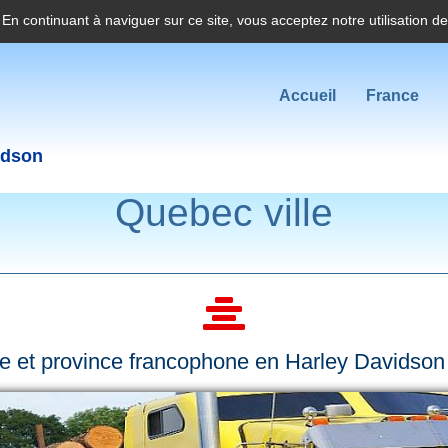
. En continuant à naviguer sur ce site, vous acceptez notre utilisation d
Accueil
France
idson
Quebec ville
le et province francophone en Harley Davidson