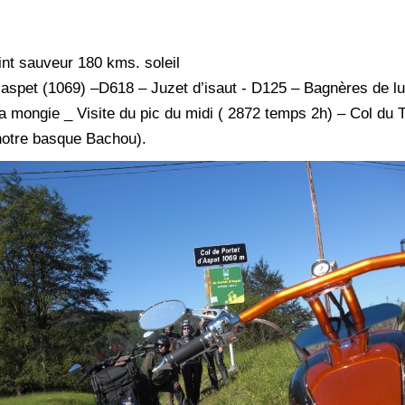
int sauveur 180 kms. soleil
d’aspet (1069) –D618 – Juzet d’isaut - D125 – Bagnères de 
a mongie _ Visite du pic du midi ( 2872 temps 2h) – Col du 
 notre basque Bachou).