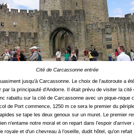
Cité de Carcassonne entrée
t quasiment jusqu'à Carcassonne. Le choix de l'autoroute a é
 par la principauté d'Andorre. Il était prévu de visiter la cité
onc rabattu sur la cité de Carcassonne avec un pique-nique 
u col de Port commence, 1250 m ce sera le premier du périple 
rapides se tape les deux genoux sur un muret. Le premier r
en n'entame notre moral et on repart dans l'espoir d'arriver a
 royale et d'un chevreau à l'oseille, dudit hôtel, qu'on refait 