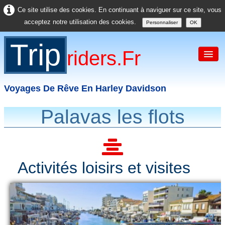
Ce site utilise des cookies. En continuant à naviguer sur ce site, vous
acceptez notre utilisation des cookies.
Personnaliser
OK
Trip
Riders.fr
Voyages De Rêve En Harley Davidson
Palavas les flots
Accueil
France
Europe
Activités loisirs et visites
USA
Asie
Divers