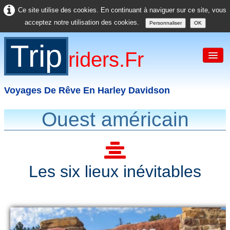
Ce site utilise des cookies. En continuant à naviguer sur ce site, vous
acceptez notre utilisation des cookies.
Personnaliser
OK
Trip
Riders.fr
Voyages De Rêve En Harley Davidson
Ouest américain
Accueil
France
Europe
Les six lieux inévitables
USA
Asie
Divers