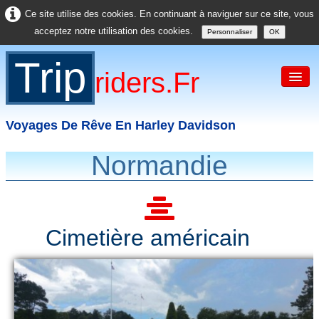
Ce site utilise des cookies. En continuant à naviguer sur ce site, vous
acceptez notre utilisation des cookies.
Personnaliser
OK
Trip
Riders.fr
Voyages De Rêve En Harley Davidson
Normandie
Accueil
France
Europe
Cimetière américain
USA
Asie
Divers