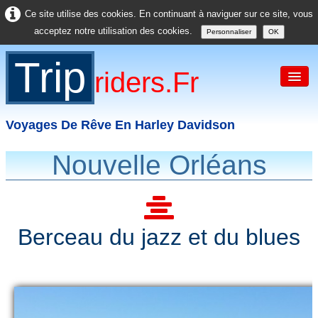
Ce site utilise des cookies. En continuant à naviguer sur ce site, vous
acceptez notre utilisation des cookies.
Personnaliser
OK
Trip
Riders.fr
Voyages De Rêve En Harley Davidson
Nouvelle Orléans
Accueil
France
Europe
Berceau du jazz et du blues
USA
Asie
Divers