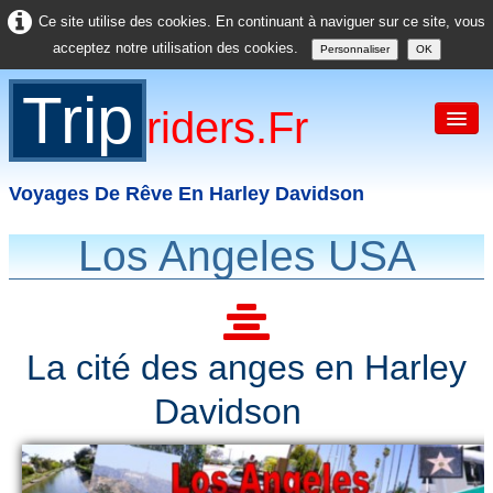
Ce site utilise des cookies. En continuant à naviguer sur ce site, vous
acceptez notre utilisation des cookies.
Personnaliser
OK
Trip
Riders.fr
Voyages De Rêve En Harley Davidson
Los Angeles USA
Accueil
France
Europe
La cité des anges en Harley
USA
Davidson
Asie
Divers