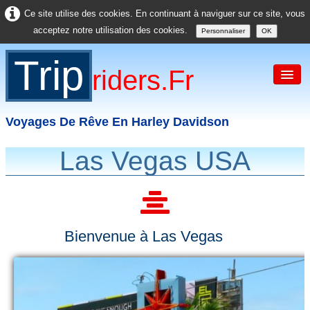
Ce site utilise des cookies. En continuant à naviguer sur ce site, vous
acceptez notre utilisation des cookies.
Personnaliser
OK
Trip
Riders.fr
Voyages De Rêve En Harley Davidson
Las Vegas USA
Accueil
France
Europe
Bienvenue à Las Vegas
USA
Asie
Divers