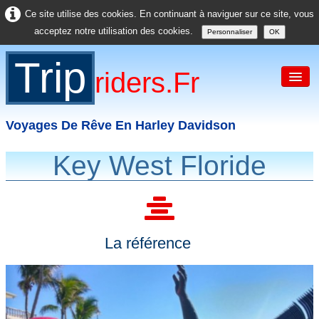
Ce site utilise des cookies. En continuant à naviguer sur ce site, vous
acceptez notre utilisation des cookies.
Personnaliser
OK
Trip
Riders.fr
Voyages De Rêve En Harley Davidson
Key West Floride
Accueil
France
Europe
La référence
USA
Asie
Divers