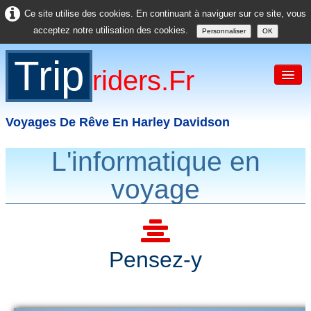
Ce site utilise des cookies. En continuant à naviguer sur ce site, vous
acceptez notre utilisation des cookies.
Personnaliser
OK
Trip
Riders.fr
Voyages De Rêve En Harley Davidson
L'informatique en
Accueil
voyage
France
Europe
USA
Pensez-y
Asie
Divers