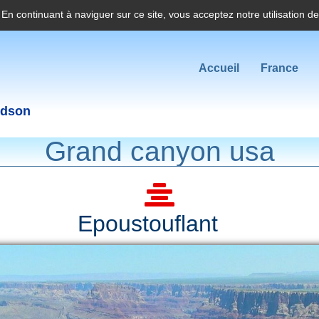
. En continuant à naviguer sur ce site, vous acceptez notre utilisation d
Accueil
France
idson
Grand canyon usa
Epoustouflant