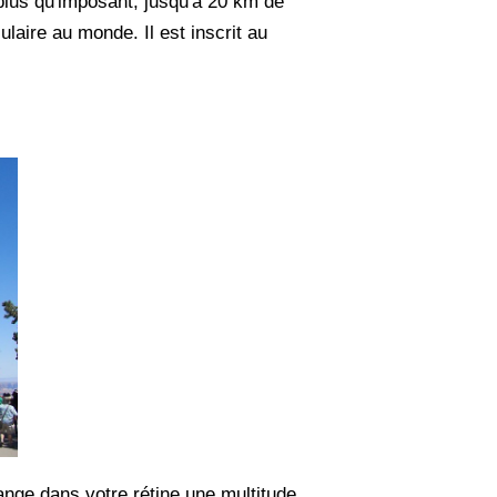
 plus qu'imposant, jusqu'à 20 km de
laire au monde. Il est inscrit au
ange dans votre rétine une multitude