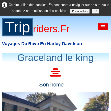
Ce site utilise des cookies. En continuant à naviguer sur ce site, vous
acceptez notre utilisation des cookies.
Personnaliser
OK
Trip
Riders.fr
Voyages De Rêve En Harley Davidson
Graceland le king
Accueil
France
Europe
Son home
USA
Asie
Divers