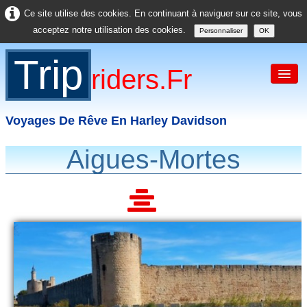
Ce site utilise des cookies. En continuant à naviguer sur ce site, vous
acceptez notre utilisation des cookies.
Personnaliser
OK
Trip
Riders.fr
Voyages De Rêve En Harley Davidson
Aigues-Mortes
Accueil
France
Europe
USA
Asie
Divers