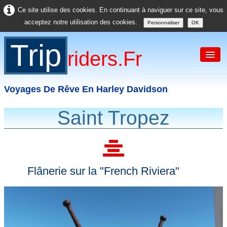
Ce site utilise des cookies. En continuant à naviguer sur ce site, vous
acceptez notre utilisation des cookies.
Personnaliser
OK
Trip
Riders.fr
Voyages De Rêve En Harley Davidson
Saint Tropez
Accueil
France
Europe
Flânerie sur la "French Riviera"
USA
Asie
Divers