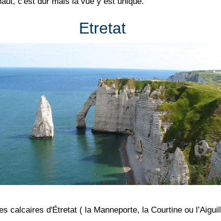
ut, c'est dur mais la vue y est unique.
Etretat
s calcaires d'Étretat ( la Manneporte, la Courtine ou l’Aiguil