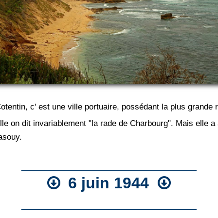
entin, c' est une ville portuaire, possédant la plus grande ra
le on dit invariablement "la rade de Charbourg". Mais elle 
asouy.
____________________
6 juin 1944
____________________