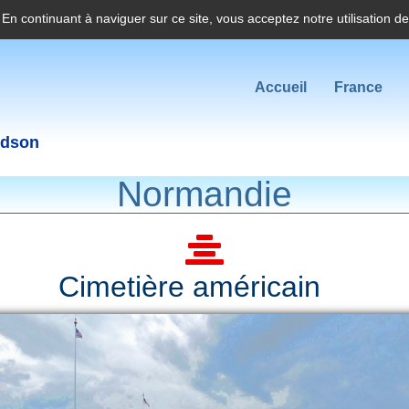
. En continuant à naviguer sur ce site, vous acceptez notre utilisation d
Accueil
France
idson
Normandie
Cimetière américain