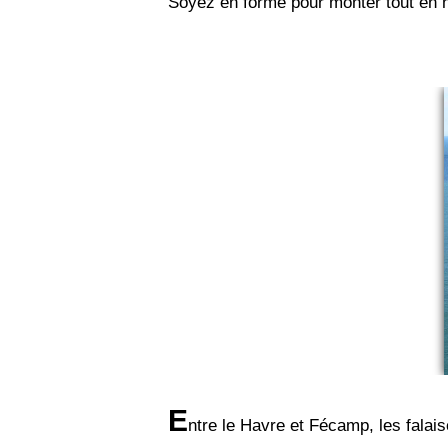
Soyez en forme pour monter tout en ha
E
ntre le Havre et Fécamp, les falaise