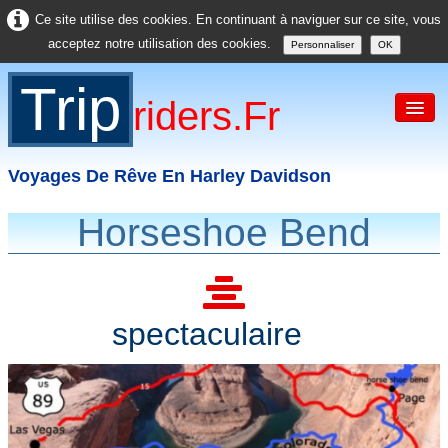
Ce site utilise des cookies. En continuant à naviguer sur ce site, vous
acceptez notre utilisation des cookies.
Personnaliser
OK
Trip
Riders.fr
Voyages De Rêve En Harley Davidson
Horseshoe Bend
Accueil
France
Europe
spectaculaire
USA
Asie
Divers