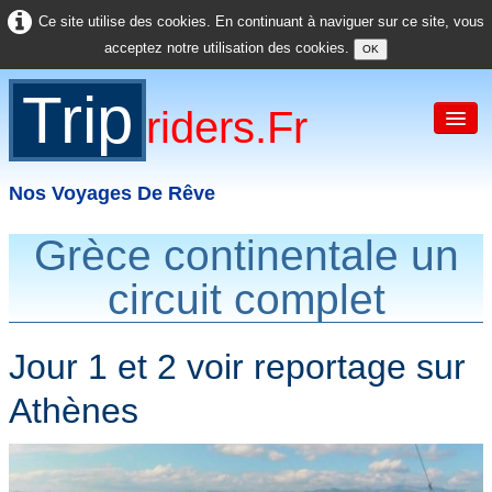
Ce site utilise des cookies. En continuant à naviguer sur ce site, vous
acceptez notre utilisation des cookies.
OK
Trip
Riders.fr
Nos Voyages De Rêve
Grèce continentale un
Accueil
circuit complet
France
Europe
Jour 1 et 2 voir reportage sur
USA
Athènes
Asie
Divers